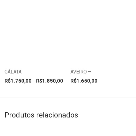
Este
Este
produto
produto
tem
tem
várias
várias
variantes.
variantes.
GÁLATA
AVEIRO –
As
As
Faixa de preço: R$1.750,00 através R$
opções
opções
R$
1.750,00
R$
1.850,00
R$
1.650,00
–
podem
podem
ser
ser
escolhidas
escolhidas
Produtos relacionados
na
na
página
página
do
do