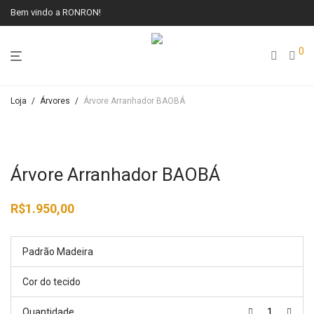
Bem vindo a RONRON!
0
Loja
/
Árvores
/
Árvore Arranhador BAOBÁ
Árvore Arranhador BAOBÁ
R$
1.950,00
Padrão Madeira
Cor do tecido
Quantidade