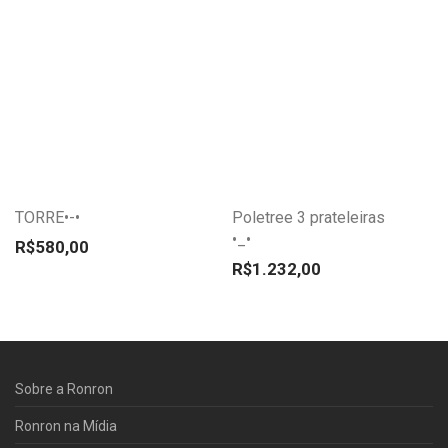
do
do
produto
produto
Este
Este
produto
produto
tem
tem
várias
várias
variantes.
variantes.
TORRE•-•
Poletree 3 prateleiras
As
As
•_•
opções
opções
R$
580,00
R$
1.232,00
podem
podem
ser
ser
escolhidas
escolhidas
na
na
página
página
Sobre a Ronron
do
do
Ronron na Mídia
produto
produto