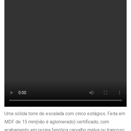
Uma sólida torre de escalada com cinco estágios. Feita em
MDF de 15 mm(não é aglomerado) certificado, com
acabamento em resina fenólica carvalho malva ou trancoso.