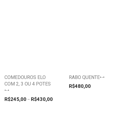
produto
produto
Este
Este
produto
produto
tem
tem
várias
várias
variantes.
variantes.
COMEDOUROS ELO
RABO QUENTE•-•
As
As
COM 2, 3 OU 4 POTES
opções
opções
R$
480,00
•-•
podem
podem
Faixa de preço: R$245,00 através R$430,00
R$
245,00
R$
430,00
–
ser
ser
escolhidas
escolhidas
na
na
página
página