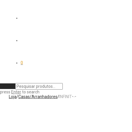
0
Limpar
press
Enter
to search
Loja
/
Casas/Arranhadores
/
INFINIT•-•