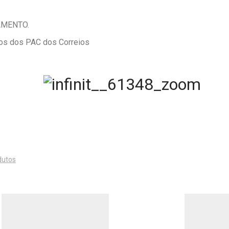
AMENTO.
zos dos PAC dos Correios
dutos
Este
produto
tem
várias