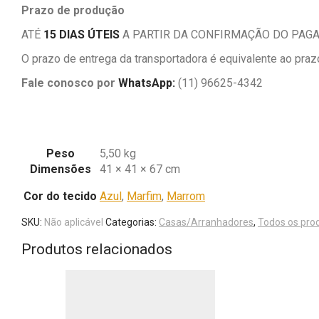
Prazo de produção
ATÉ
15 DIAS ÚTEIS
A PARTIR DA CONFIRMAÇÃO DO PAG
O prazo de entrega da transportadora é equivalente ao pra
Fale conosco por
WhatsApp:
(11) 96625-4342
Peso
5,50 kg
Dimensões
41 × 41 × 67 cm
Cor do tecido
Azul
,
Marfim
,
Marrom
SKU:
Não aplicável
Categorias:
Casas/Arranhadores
,
Todos os pro
Produtos relacionados
Este
Este
produto
produto
tem
tem
várias
várias