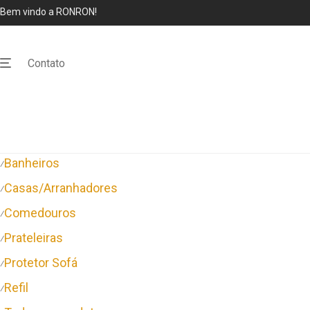
Bem vindo a RONRON!
Contato
Categorias
Árvores
⁄
Banheiros
⁄
Casas/Arranhadores
⁄
Comedouros
⁄
Prateleiras
⁄
Protetor Sofá
⁄
Refil
⁄