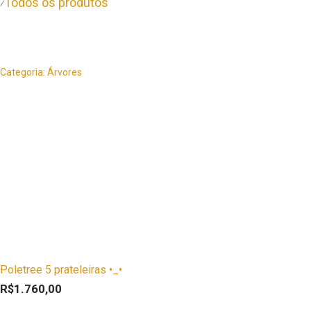
Todos os produtos
⁄
Categoria:
Árvores
Este
produto
tem
várias
variantes.
As
opções
podem
ser
escolhidas
Poletree 5 prateleiras •_•
na
R$
1.760,00
página
Este