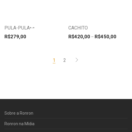
tem
tem
várias
várias
variantes.
variantes.
PULA-PULA•-•
CACHITO
As
As
Faixa de
opções
opções
R$
279,00
R$
420,00
R$
450,00
–
podem
podem
ser
ser
1
2
escolhidas
escolhidas
na
na
página
página
do
do
produto
produto
Sobre a Ronron
Ronron na Mídia