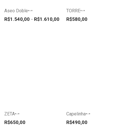
variantes.
variantes.
Aseo Doble•-•
TORRE•-•
As
As
Faixa de preço: R$1.540,00 através R$
opções
opções
R$
1.540,00
R$
1.610,00
R$
580,00
–
podem
podem
ser
ser
escolhidas
escolhidas
na
na
página
página
do
do
Este
Este
produto
produto
produto
produto
tem
tem
várias
várias
variantes.
variantes.
ZETA•-•
Capelinha•-•
As
As
opções
opções
R$
650,00
R$
490,00