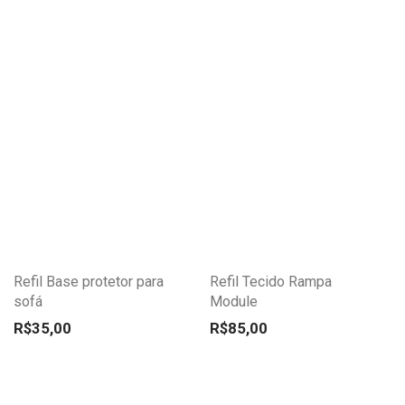
podem
podem
ser
ser
escolhidas
escolhidas
na
na
página
página
do
do
Este
Este
produto
produto
produto
produto
tem
tem
várias
várias
variantes.
variantes.
Refil Base protetor para
Refil Tecido Rampa
As
As
sofá
Module
opções
opções
R$
35,00
R$
85,00
podem
podem
ser
ser
escolhidas
escolhidas