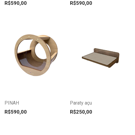
opções
opções
R$
590,00
R$
590,00
podem
podem
ser
ser
escolhidas
escolhidas
na
na
página
página
do
do
Este
Este
produto
produto
produto
produto
tem
tem
várias
várias
variantes.
variantes.
PINAH
Paraty açu
As
As
opções
opções
R$
590,00
R$
250,00
podem
podem
ser
ser