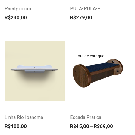
Paraty mirim
PULA-PULA•-•
As
As
opções
opções
R$
230,00
R$
279,00
podem
podem
ser
ser
escolhidas
escolhidas
na
na
página
página
do
do
Este
Este
produto
produto
produto
produto
tem
tem
várias
várias
variantes.
variantes.
Linha Rio Ipanema
Escada Prática.
As
As
Faixa de pr
opções
opções
R$
400,00
R$
45,00
R$
69,00
–
podem
podem