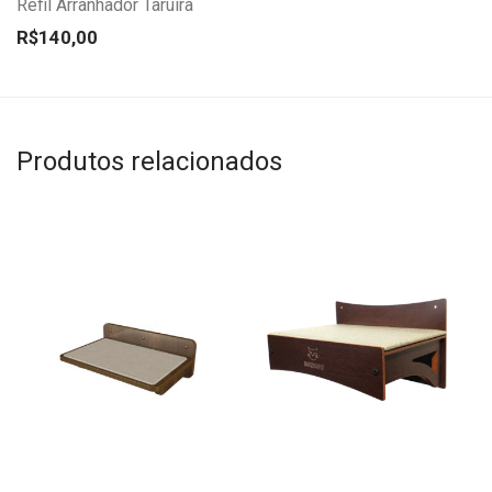
Refil Arranhador Taruíra
R$
140,00
Produtos relacionados
Este
Este
produto
produto
tem
tem
várias
várias
variantes.
variantes.