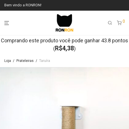
Bem vindo a RONRON!
0
Comprando este produto você pode ganhar 43.8 pontos
R$
4,38
(
)
Loja
/
Prateleiras
/
Taruíra