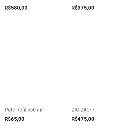
opções
opções
R$
580,00
R$
375,00
podem
podem
ser
ser
escolhidas
escolhidas
na
na
página
página
do
do
Este
produto
produto
produto
tem
várias
variantes.
Pote Refil 550 ml
ZIG ZAG•-•
As
opções
R$
65,00
R$
475,00
podem
ser