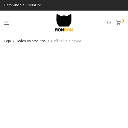
Bem vindo a RONRON!
0
Loja
/
Todos os produtos
/
Refil Pelúcia gavea