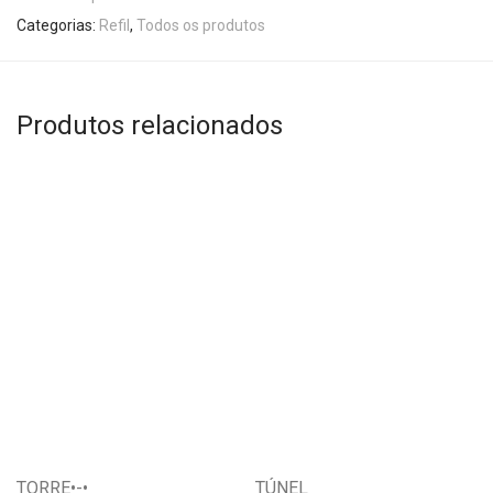
Categorias:
Refil
,
Todos os produtos
Produtos relacionados
Este
Este
produto
produto
tem
tem
várias
várias
variantes.
variantes.
TORRE•-•
TÚNEL
As
As