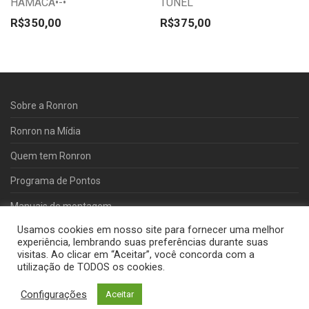
HAMACA•-•
TÚNEL
As
As
opções
opções
R$
350,00
R$
375,00
podem
podem
ser
ser
escolhidas
escolhidas
na
na
Sobre a Ronron
página
página
Ronron na Mídia
do
do
Quem tem Ronron
produto
produto
Programa de Pontos
Manuais de montagem
Usamos cookies em nosso site para fornecer uma melhor
POLÍTICA DE VENDAS
experiência, lembrando suas preferências durante suas
visitas. Ao clicar em “Aceitar”, você concorda com a
Fale Conosco
utilização de TODOS os cookies.
Política de Privacidade
Configurações
Aceitar