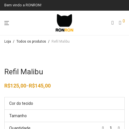
Bem vindo a RONRON!
0
Loja
/
Todos os produtos
/
Refil Malibu
Refil Malibu
R$
125,00
R$
145,00
–
Faixa
de
preço:
R$125,00
Cor do tecido
através
R$145,00
Tamanho
Quantidade