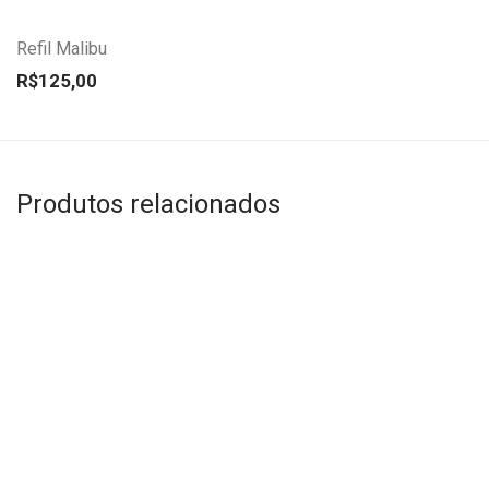
Refil Malibu
R$
125,00
Produtos relacionados
Este
produto
tem