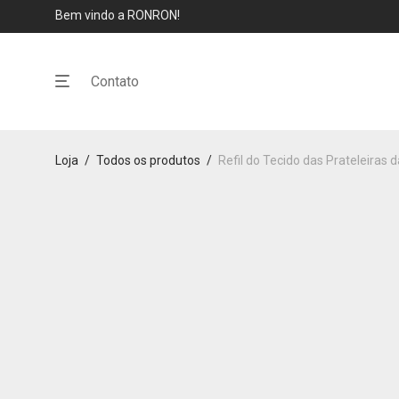
Bem vindo a RONRON!
Contato
Loja
/
Todos os produtos
/
Refil do Tecido das Prateleiras 