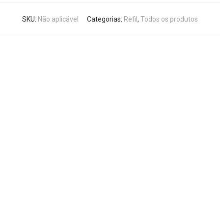
SKU:
Não aplicável
Categorias:
Refil
,
Todos os produtos
Este
produto
tem
várias
variantes.