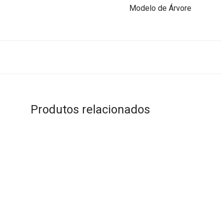
Modelo de Árvore
Produtos relacionados
Este
Este
produto
produto