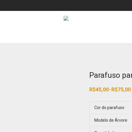
Parafuso pa
R$
45,00
R$
75,00
–
Faixa
de
preço:
R$45,00
Cor do parafuso
através
R$75,00
Modelo de Árvore