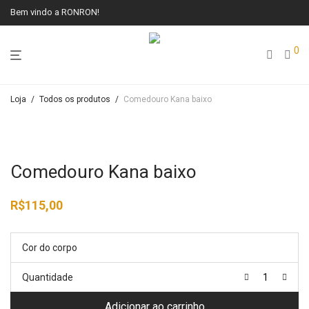
Bem vindo a RONRON!
0
Loja
/
Todos os produtos
/
Comedouro Kana baixo
Comedouro Kana baixo
R$
115,00
Cor do corpo
Quantidade
Adicionar ao carrinho