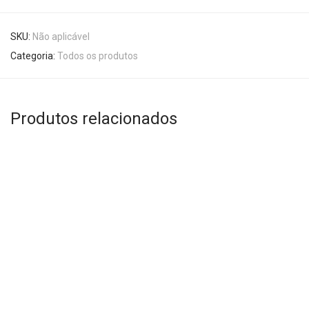
SKU:
Não aplicável
Categoria:
Todos os produtos
Produtos relacionados
Este
Este
produto
produto
tem
tem
várias
várias