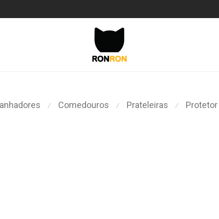
ranhadores
Comedouros
Prateleiras
Protetor
⁄
⁄
⁄
Este