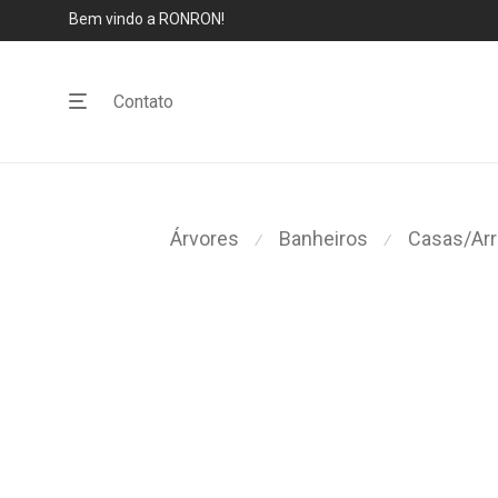
Bem vindo a RONRON!
Contato
Árvores
Banheiros
Casas/Ar
⁄
⁄
Este
Este