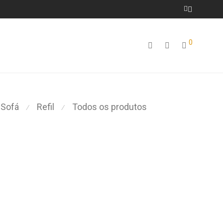
0
 Sofá
Refil
Todos os produtos
⁄
⁄
Este