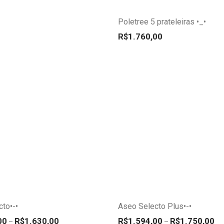
variantes.
Poletree 5 prateleiras •_•
As
opções
R$
1.760,00
podem
ser
escolhidas
na
página
do
produto
Este
produto
tem
várias
variantes.
to•-•
Aseo Selecto Plus•-•
As
Faixa de preço: R$1.540,00 através R$1.630,00
Fai
opções
00
R$
1.630,00
R$
1.594,00
R$
1.750,00
–
–