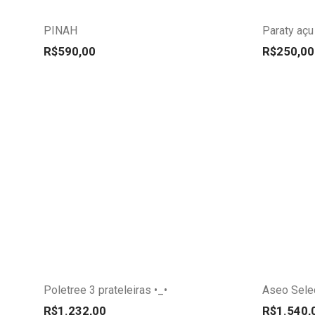
variantes.
variantes.
PINAH
Paraty açu
As
As
opções
opções
R$
590,00
R$
250,00
podem
podem
ser
ser
escolhidas
escolhidas
na
na
página
página
do
do
produto
produto
Este
Este
produto
produto
tem
tem
várias
várias
variantes.
variantes.
Poletree 3 prateleiras •_•
Aseo Selec
As
As
opções
opções
R$
1.232,00
R$
1.540,